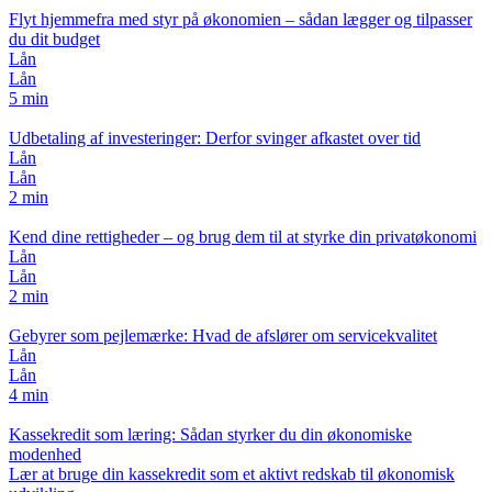
Flyt hjemmefra med styr på økonomien – sådan lægger og tilpasser
du dit budget
Lån
Lån
5 min
Udbetaling af investeringer: Derfor svinger afkastet over tid
Lån
Lån
2 min
Kend dine rettigheder – og brug dem til at styrke din privatøkonomi
Lån
Lån
2 min
Gebyrer som pejlemærke: Hvad de afslører om servicekvalitet
Lån
Lån
4 min
Kassekredit som læring: Sådan styrker du din økonomiske
modenhed
Lær at bruge din kassekredit som et aktivt redskab til økonomisk