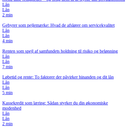
Lån
Lån
2 min
Gebyrer som pejlemærke: Hvad de afslører om servicekvalitet
Lån
Lån
4 min
Renten som spejl af samfundets holdning til risiko og belønning
Lån
Lån
7 min
Løbetid og rente: To faktorer der påvirker hinanden og dit lån
Lån
Lån
5 min
Kassekredit som læring: Sådan styrker du din økonomiske
modenhed
Lån
Lån
2 min