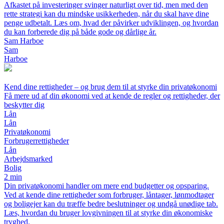
Afkastet på investeringer svinger naturligt over tid, men med den
rette strategi kan du mindske usikkerheden, når du skal have dine
penge udbetalt. Læs om, hvad der påvirker udviklingen, og hvordan
du kan forberede dig på både gode og dårlige år.
Sam Harboe
Sam
Harboe
Kend dine rettigheder – og brug dem til at styrke din privatøkonomi
Få mere ud af din økonomi ved at kende de regler og rettigheder, der
beskytter dig
Lån
Lån
Privatøkonomi
Forbrugerrettigheder
Lån
Arbejdsmarked
Bolig
2 min
Din privatøkonomi handler om mere end budgetter og opsparing.
Ved at kende dine rettigheder som forbruger, låntager, lønmodtager
og boligejer kan du træffe bedre beslutninger og undgå unødige tab.
Læs, hvordan du bruger lovgivningen til at styrke din økonomiske
tryghed.