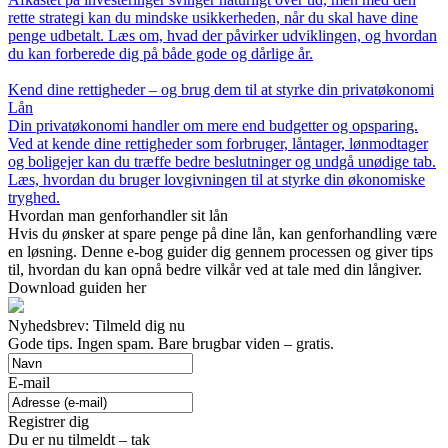
rette strategi kan du mindske usikkerheden, når du skal have dine
penge udbetalt. Læs om, hvad der påvirker udviklingen, og hvordan
du kan forberede dig på både gode og dårlige år.
Kend dine rettigheder – og brug dem til at styrke din privatøkonomi
Lån
Din privatøkonomi handler om mere end budgetter og opsparing.
Ved at kende dine rettigheder som forbruger, låntager, lønmodtager
og boligejer kan du træffe bedre beslutninger og undgå unødige tab.
Læs, hvordan du bruger lovgivningen til at styrke din økonomiske
tryghed.
Hvordan man genforhandler sit lån
Hvis du ønsker at spare penge på dine lån, kan genforhandling være
en løsning. Denne e-bog guider dig gennem processen og giver tips
til, hvordan du kan opnå bedre vilkår ved at tale med din långiver.
Download guiden her
Nyhedsbrev: Tilmeld dig nu
Gode tips. Ingen spam. Bare brugbar viden – gratis.
E-mail
Registrer dig
Du er nu tilmeldt – tak