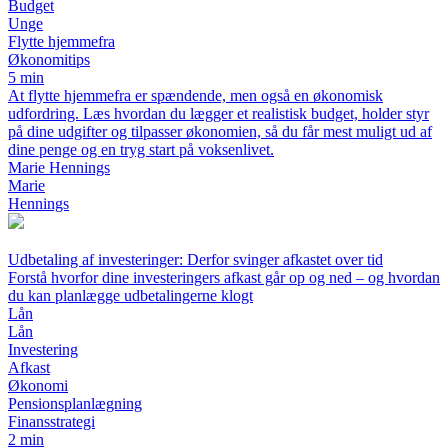
Budget
Unge
Flytte hjemmefra
Økonomitips
5 min
At flytte hjemmefra er spændende, men også en økonomisk
udfordring. Læs hvordan du lægger et realistisk budget, holder styr
på dine udgifter og tilpasser økonomien, så du får mest muligt ud af
dine penge og en tryg start på voksenlivet.
Marie Hennings
Marie
Hennings
Udbetaling af investeringer: Derfor svinger afkastet over tid
Forstå hvorfor dine investeringers afkast går op og ned – og hvordan
du kan planlægge udbetalingerne klogt
Lån
Lån
Investering
Afkast
Økonomi
Pensionsplanlægning
Finansstrategi
2 min