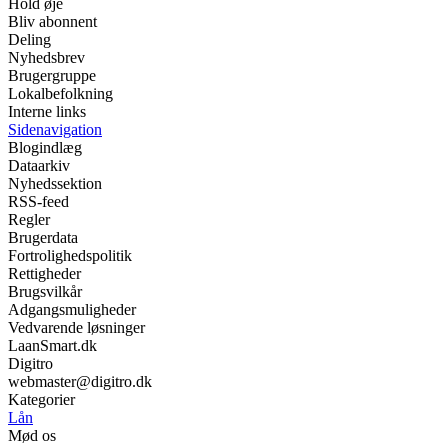
Hold øje
Bliv abonnent
Deling
Nyhedsbrev
Brugergruppe
Lokalbefolkning
Interne links
Sidenavigation
Blogindlæg
Dataarkiv
Nyhedssektion
RSS-feed
Regler
Brugerdata
Fortrolighedspolitik
Rettigheder
Brugsvilkår
Adgangsmuligheder
Vedvarende løsninger
LaanSmart.dk
Digitro
webmaster@digitro.dk
Kategorier
Lån
Mød os