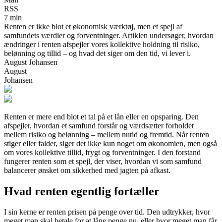
RSS
7 min
Renten er ikke blot et økonomisk værktøj, men et spejl af
samfundets værdier og forventninger. Artiklen undersøger, hvordan
ændringer i renten afspejler vores kollektive holdning til risiko,
belønning og tillid – og hvad det siger om den tid, vi lever i.
August Johansen
August
Johansen
Renten er mere end blot et tal på et lån eller en opsparing. Den
afspejler, hvordan et samfund forstår og værdsætter forholdet
mellem risiko og belønning – mellem nutid og fremtid. Når renten
stiger eller falder, siger det ikke kun noget om økonomien, men også
om vores kollektive tillid, frygt og forventninger. I den forstand
fungerer renten som et spejl, der viser, hvordan vi som samfund
balancerer ønsket om sikkerhed med jagten på afkast.
Hvad renten egentlig fortæller
I sin kerne er renten prisen på penge over tid. Den udtrykker, hvor
meget man skal betale for at låne penge nu, eller hvor meget man får