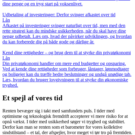
dine penge og en tryg start på voksenlivet.
Udbetaling af investeringer: Derfor svinger afkastet over tid
Lån
Afkastet på investeringer svinger naturligt over tid, men med den
rette strategi kan du mindske usikkerheden, når du skal have dine
penge udbetalt. Læs om, hvad der påvirker udviklingen, og hvordan
du kan forberede dig på både gode og dårlige år.
Kend dine rettigheder – og brug dem til at styrke din privatøkonomi
Lån
Din privatøkonomi handler om mere end budgetter og opsparing.
Ved at kende dine rettigheder som forbruger, låntager, lønmodtager
og boligejer kan du træffe bedre beslutninger og undgå unødige tab.
Læs, hvordan du bruger lovgivningen til at styrke din økonomiske
tryghed.
Et spejl af vores tid
Renten bevæger sig i takt med samfundets puls. I tider med
optimisme og teknologisk fremdrift accepterer vi mere risiko for at
opnå vækst. I tider med usikkerhed søger vi tryghed og stabilitet.
Derfor kan man se renten som et barometer for vores kollektive
sindstilstand – et tal, der afspejler, hvor meget vi tør tro på fremtiden.