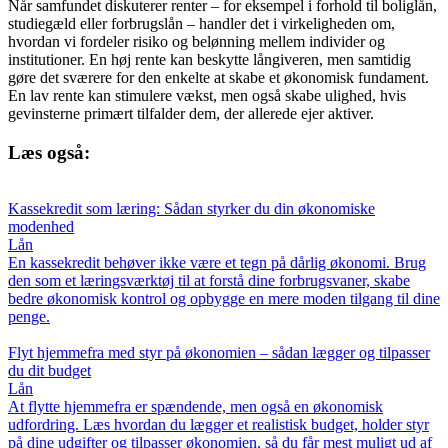
Når samfundet diskuterer renter – for eksempel i forhold til boliglån,
studiegæld eller forbrugslån – handler det i virkeligheden om,
hvordan vi fordeler risiko og belønning mellem individer og
institutioner. En høj rente kan beskytte långiveren, men samtidig
gøre det sværere for den enkelte at skabe et økonomisk fundament.
En lav rente kan stimulere vækst, men også skabe ulighed, hvis
gevinsterne primært tilfalder dem, der allerede ejer aktiver.
Læs også:
Kassekredit som læring: Sådan styrker du din økonomiske
modenhed
Lån
En kassekredit behøver ikke være et tegn på dårlig økonomi. Brug
den som et læringsværktøj til at forstå dine forbrugsvaner, skabe
bedre økonomisk kontrol og opbygge en mere moden tilgang til dine
penge.
Flyt hjemmefra med styr på økonomien – sådan lægger og tilpasser
du dit budget
Lån
At flytte hjemmefra er spændende, men også en økonomisk
udfordring. Læs hvordan du lægger et realistisk budget, holder styr
på dine udgifter og tilpasser økonomien, så du får mest muligt ud af