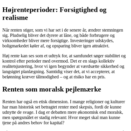
Højrenteperioder: Forsigtighed og
realisme
Når renten stiger, som vi har set i de senere år, ændrer stemningen
sig. Pludselig bliver det dyrere at låne, og både forbrugere og
virksomheder bliver mere forsigtige. Investeringer udskydes,
boligmarkedet køler af, og opsparing bliver igen attraktivt.
Høj rente kan ses som et udtryk for, at samfundet søger stabilitet og
kontrol efter perioder med overmod. Det er en slags kollektiv
realitetsjustering, hvor vi igen begynder at værdsætte sikkerhed og
langsigtet planlægning. Samtidig viser det, at vi accepterer, at
belønning kræver tålmodighed – og at risiko har en pris.
Renten som moralsk pejlemærke
Renten har også en etisk dimension. I mange religioner og kulturer
har man historisk set betragtet renter med skepsis, fordi de kunne
udnytte de svage. I dag er debatten mere økonomisk end moralsk,
men spørgsmålet er stadig relevant: Hvor meget skal man kunne
tjene på andres behov for kapital?