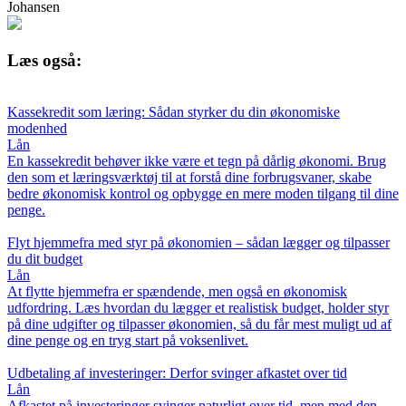
Johansen
Læs også:
Kassekredit som læring: Sådan styrker du din økonomiske
modenhed
Lån
En kassekredit behøver ikke være et tegn på dårlig økonomi. Brug
den som et læringsværktøj til at forstå dine forbrugsvaner, skabe
bedre økonomisk kontrol og opbygge en mere moden tilgang til dine
penge.
Flyt hjemmefra med styr på økonomien – sådan lægger og tilpasser
du dit budget
Lån
At flytte hjemmefra er spændende, men også en økonomisk
udfordring. Læs hvordan du lægger et realistisk budget, holder styr
på dine udgifter og tilpasser økonomien, så du får mest muligt ud af
dine penge og en tryg start på voksenlivet.
Udbetaling af investeringer: Derfor svinger afkastet over tid
Lån
Afkastet på investeringer svinger naturligt over tid, men med den