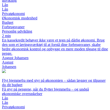
udvikling
Lån
Lån
Privatøkonomi
Økonomisk modenhed
Budget
Forbrugsvaner
Personlig udvikling
2 min
En kassekredit behøver ikke være et tegn på dårlig økonomi. Brug
den som et læringsværktøj til at forstå dine forbrugsvaner, skabe
bedre økonomisk kontrol og opbygge en mere moden tilgang til dine
penge.
August Johansen
August
Johansen
Flyt hjemmefra med styr på økonomien – sådan lægger og tilpasser
du dit budget
Få styr på pengene, når du flytter hjemmefra – og undgå
økonomiske overraskelser
Lån
Lån
Privatøkonomi