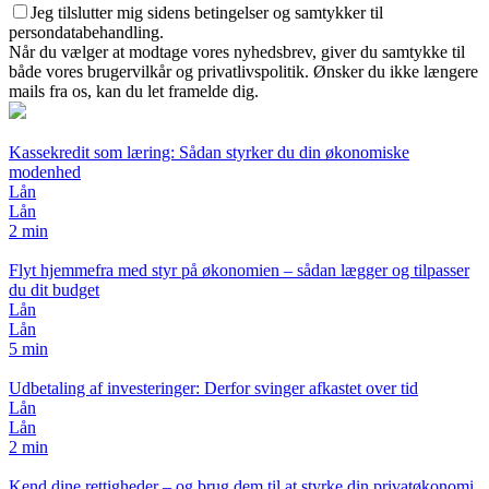
Jeg tilslutter mig sidens betingelser og samtykker til
persondatabehandling.
Når du vælger at modtage vores nyhedsbrev, giver du samtykke til
både vores brugervilkår og privatlivspolitik. Ønsker du ikke længere
mails fra os, kan du let framelde dig.
Kassekredit som læring: Sådan styrker du din økonomiske
modenhed
Lån
Lån
2 min
Flyt hjemmefra med styr på økonomien – sådan lægger og tilpasser
du dit budget
Lån
Lån
5 min
Udbetaling af investeringer: Derfor svinger afkastet over tid
Lån
Lån
2 min
Kend dine rettigheder – og brug dem til at styrke din privatøkonomi