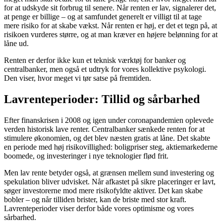
for at udskyde sit forbrug til senere. Når renten er lav, signalerer det,
at penge er billige – og at samfundet generelt er villigt til at tage
mere risiko for at skabe vækst. Når renten er høj, er det et tegn på, at
risikoen vurderes større, og at man kræver en højere belønning for at
låne ud.
Renten er derfor ikke kun et teknisk værktøj for banker og
centralbanker, men også et udtryk for vores kollektive psykologi.
Den viser, hvor meget vi tør satse på fremtiden.
Lavrenteperioder: Tillid og sårbarhed
Efter finanskrisen i 2008 og igen under coronapandemien oplevede
verden historisk lave renter. Centralbanker sænkede renten for at
stimulere økonomien, og det blev næsten gratis at låne. Det skabte
en periode med høj risikovillighed: boligpriser steg, aktiemarkederne
boomede, og investeringer i nye teknologier flød frit.
Men lav rente betyder også, at grænsen mellem sund investering og
spekulation bliver udvisket. Når afkastet på sikre placeringer er lavt,
søger investorerne mod mere risikofyldte aktiver. Det kan skabe
bobler – og når tilliden brister, kan de briste med stor kraft.
Lavrenteperioder viser derfor både vores optimisme og vores
sårbarhed.