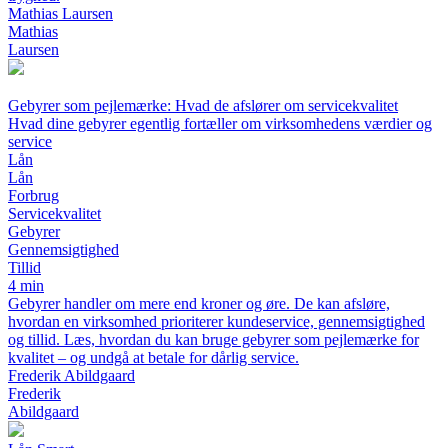
Mathias Laursen
Mathias
Laursen
Gebyrer som pejlemærke: Hvad de afslører om servicekvalitet
Hvad dine gebyrer egentlig fortæller om virksomhedens værdier og
service
Lån
Lån
Forbrug
Servicekvalitet
Gebyrer
Gennemsigtighed
Tillid
4 min
Gebyrer handler om mere end kroner og øre. De kan afsløre,
hvordan en virksomhed prioriterer kundeservice, gennemsigtighed
og tillid. Læs, hvordan du kan bruge gebyrer som pejlemærke for
kvalitet – og undgå at betale for dårlig service.
Frederik Abildgaard
Frederik
Abildgaard