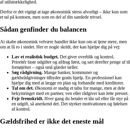
af utilstrækkelighed.
Derfor er det vigtigt at tage økonomisk stress alvorligt – ikke kun som
et tal på kontoen, men som en del af din samlede trivsel.
Sådan genfinder du balancen
At skabe økonomisk velvære handler ikke kun om at tjene mere, men
om at få ro i sindet. Her er nogle skridt, der kan hjælpe dig på vej:
Lav et realistisk budget.
Det giver overblik og kontrol.
Prioritér faste udgifter og afdrag først, og sæt derefter penge af til
fornøjelser – også små glæder tæller.
Søg rådgivning.
Mange banker, kommuner og
gældsrådgivninger tilbyder gratis hjælp. En professionel kan
hjælpe dig med at lægge en plan og forhandle med kreditorer.
Tal om det.
Økonomi er stadig et tabu for mange, men at dele
bekymringer med en partner, ven eller rådgiver kan lette presset.
Fejr fremskridt.
Hver gang du betaler et lån ud eller får styr på
en udgift, så anerkend det. Det styrker motivationen og følelsen
af kontrol.
Gældsfrihed er ikke det eneste mål