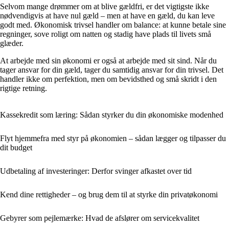
Selvom mange drømmer om at blive gældfri, er det vigtigste ikke
nødvendigvis at have nul gæld – men at have en gæld, du kan leve
godt med. Økonomisk trivsel handler om balance: at kunne betale sine
regninger, sove roligt om natten og stadig have plads til livets små
glæder.
At arbejde med sin økonomi er også at arbejde med sit sind. Når du
tager ansvar for din gæld, tager du samtidig ansvar for din trivsel. Det
handler ikke om perfektion, men om bevidsthed og små skridt i den
rigtige retning.
Kassekredit som læring: Sådan styrker du din økonomiske modenhed
Flyt hjemmefra med styr på økonomien – sådan lægger og tilpasser du
dit budget
Udbetaling af investeringer: Derfor svinger afkastet over tid
Kend dine rettigheder – og brug dem til at styrke din privatøkonomi
Gebyrer som pejlemærke: Hvad de afslører om servicekvalitet