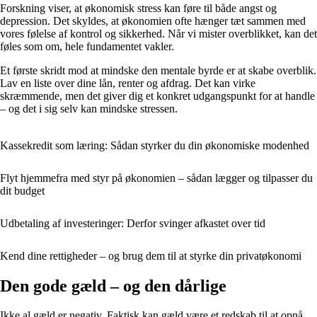
Forskning viser, at økonomisk stress kan føre til både angst og
depression. Det skyldes, at økonomien ofte hænger tæt sammen med
vores følelse af kontrol og sikkerhed. Når vi mister overblikket, kan det
føles som om, hele fundamentet vakler.
Et første skridt mod at mindske den mentale byrde er at skabe overblik.
Lav en liste over dine lån, renter og afdrag. Det kan virke
skræmmende, men det giver dig et konkret udgangspunkt for at handle
– og det i sig selv kan mindske stressen.
Kassekredit som læring: Sådan styrker du din økonomiske modenhed
Flyt hjemmefra med styr på økonomien – sådan lægger og tilpasser du
dit budget
Udbetaling af investeringer: Derfor svinger afkastet over tid
Kend dine rettigheder – og brug dem til at styrke din privatøkonomi
Den gode gæld – og den dårlige
Ikke al gæld er negativ. Faktisk kan gæld være et redskab til at opnå