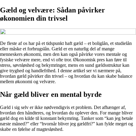
Gæld og velvære: Sådan påvirker
økonomien din trivsel
De fleste af os har på et tidspunkt haft gæld – et boliglån, et studielån
eller måske et forbrugslån. Gæld er en naturlig del af mange
menneskers økonomi, men den kan også påvirke vores mentale og
fysiske velvære mere, end vi ofte tror. Økonomisk pres kan føre til
stress, søvnløshed og bekymringer, mens en sund gældsstruktur kan
give tryghed og handlefrihed. I denne artikel ser vi nærmere på,
hvordan gæld påvirker din trivsel – og hvordan du kan skabe balance
mellem økonomi og velvære.
Når gæld bliver en mental byrde
Gæld i sig selv er ikke nødvendigvis et problem. Det afhænger af,
hvordan den håndteres, og hvordan du oplever den. For mange bliver
gæld dog en kilde til konstant bekymring. Tanker som “kan jeg betale
næste måned?” eller “hvornår bliver jeg gældfri?” kan fylde meget og
skabe en følelse af magtesløshed.