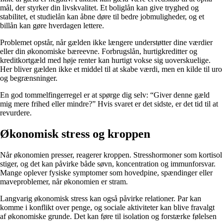
mål, der styrker din livskvalitet. Et boliglån kan give tryghed og
stabilitet, et studielån kan åbne døre til bedre jobmuligheder, og et
billån kan gøre hverdagen lettere.
Problemet opstår, når gælden ikke længere understøtter dine værdier
eller din økonomiske bæreevne. Forbrugslån, hurtigkreditter og
kreditkortgæld med høje renter kan hurtigt vokse sig uoverskuelige.
Her bliver gælden ikke et middel til at skabe værdi, men en kilde til uro
og begrænsninger.
En god tommelfingerregel er at spørge dig selv: “Giver denne gæld
mig mere frihed eller mindre?” Hvis svaret er det sidste, er det tid til at
revurdere.
Økonomisk stress og kroppen
Når økonomien presser, reagerer kroppen. Stresshormoner som kortisol
stiger, og det kan påvirke både søvn, koncentration og immunforsvar.
Mange oplever fysiske symptomer som hovedpine, spændinger eller
maveproblemer, når økonomien er stram.
Langvarig økonomisk stress kan også påvirke relationer. Par kan
komme i konflikt over penge, og sociale aktiviteter kan blive fravalgt
af økonomiske grunde. Det kan føre til isolation og forstærke følelsen